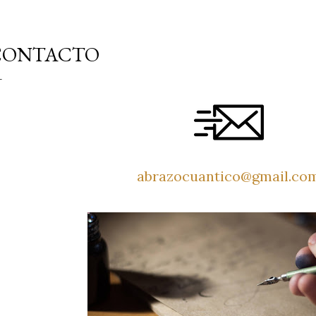
CONTACTO
abrazocuantico@gmail.co