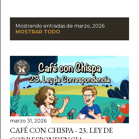
Mostrando entradas de marzo, 2026
E
MOSTRAR TODO
n
t
r
a
d
a
marzo 31, 2026
s
CAFÉ CON CHISPA - 23. LEY DE