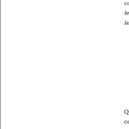
co
br
la
Q
c