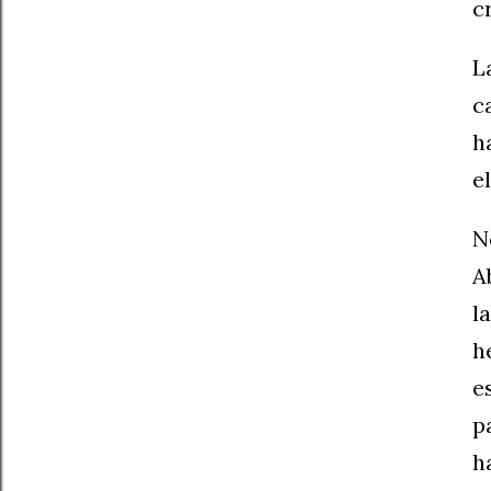
c
L
c
h
e
N
A
l
h
e
p
h