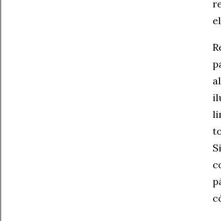
r
e
R
p
a
i
l
t
S
c
p
c