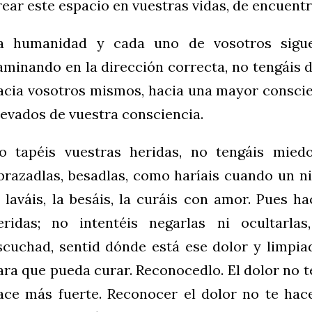
rear este espacio en vuestras vidas, de encuentr
a humanidad y cada uno de vosotros sigu
aminando en la dirección correcta, no tengáis 
acia vosotros mismos, hacia una mayor conscie
levados de vuestra consciencia.
o tapéis vuestras heridas, no tengáis miedo 
brazadlas, besadlas, como haríais cuando un ni
a laváis, la besáis, la curáis con amor. Pues h
eridas; no intentéis negarlas ni ocultarlas,
scuchad, sentid dónde está ese dolor y limpiad
ara que pueda curar. Reconocedlo. El dolor no 
ace más fuerte. Reconocer el dolor no te ha