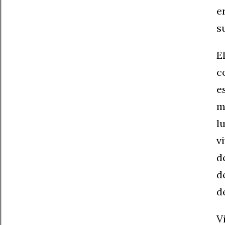
e
s
E
c
e
m
l
v
d
d
d
V