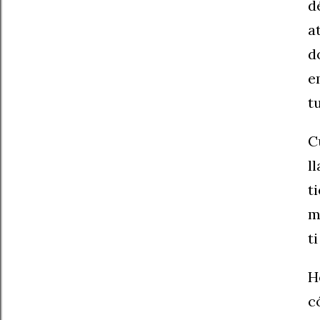
d
a
d
e
t
C
l
t
m
t
H
c