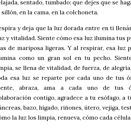
elajada, sentado, tumbado; que dejes que se ha
l sillón, en la cama, en la colchoneta.
espira y deja que la luz dorada entre en ti llen
az y vitalidad. Siente cómo esa luz ilumina tu
las de mariposa ligeras. Y al respirar, esa luz 
lumina como un gran sol en tu pecho. Sien
impia, se llena de vitalidad, de fuerza, de alegrí
oda esa luz se reparte por cada uno de tus ór
iente, abraza, ama a cada uno de tus ó
olaboración contigo, agradece a tu esófago, a t
áncreas, bazo, hígado, riñones, útero, vejiga, test
ómo la luz los limpia, renueva, cómo cada célula