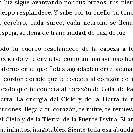
a luz sigue avanzando por tus brazos, tus pier
uerpo resplandece. Y sube por tu cuello, tu timo
u cerebro, cada surco, cada neurona se llena
espeja, se llena de tranquilidad, de paz, de luz.
odo tu cuerpo resplandece de la cabeza a los
reciendo y te envuelve como un maravilloso hue
aterno en el que flotas agradablemente, acunad
n cordón dorado que te conecta al corazón del 
orado que te conecta al corazón de Gaia, de 
ierra. La energía del Cielo y de la Tierra te 
ordones; llega a tu corazón, te nutre, te renuev
el Cielo y de la Tierra, de la Fuente Divina. El am
on infinitos, inagotables. Siente toda esa abund