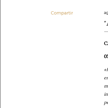
Compartir
ag
C
0
«
e
m
i
p