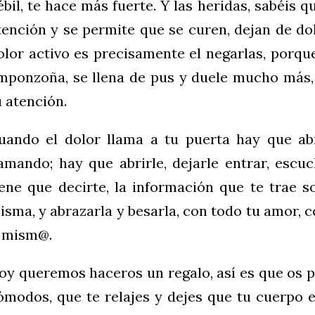
ébil, te hace más fuerte. Y las heridas, sabéis 
tención y se permite que se curen, dejan de do
olor activo es precisamente el negarlas, porqu
mponzoña, se llena de pus y duele mucho más,
u atención.
uando el dolor llama a tu puerta hay que abr
lamando; hay que abrirle, dejarle entrar, escu
iene que decirte, la información que te trae s
isma, y abrazarla y besarla, con todo tu amor, c
i mism@.
oy queremos haceros un regalo, así es que os 
ómodos, que te relajes y dejes que tu cuerpo 