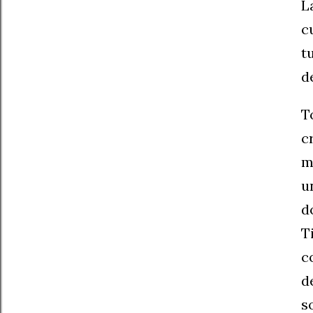
L
c
t
d
T
c
m
u
d
T
c
d
s