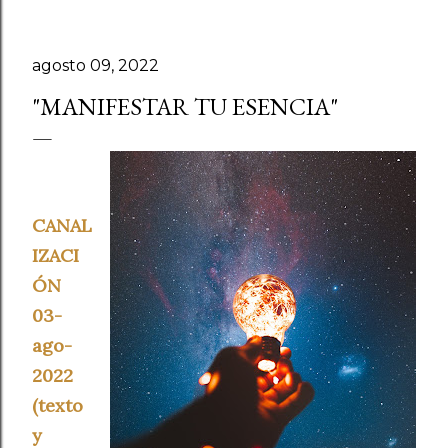
agosto 09, 2022
"MANIFESTAR TU ESENCIA"
CANAL
IZACI
ÓN
03-
ago-
2022
(texto
y